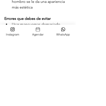
hombro se le da una apariencia 
más estética 
Errores que debes de evitar 
Usar mancuernas demasiado 
pesadas que no te permitan hacer 
Instagram
Agendar
WhatsApp
el ejercicio correctamente 
Hacer movimientos bruscos al 
subir o bajar las mancuernas, el 
ejercicio se debe realizar 
lentamente
Estirar por completo los brazos, 
hay que mantener una ligera 
flexión
Hombros