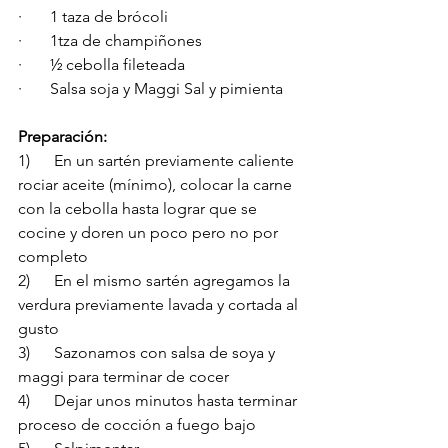
·       1 taza de brócoli
·       1tza de champiñones
·       ½ cebolla fileteada
·       Salsa soja y Maggi Sal y pimienta
Preparación: 
1)      En un sartén previamente caliente 
rociar aceite (mínimo), colocar la carne 
con la cebolla hasta lograr que se 
cocine y doren un poco pero no por 
completo
2)      En el mismo sartén agregamos la 
verdura previamente lavada y cortada al 
gusto
3)      Sazonamos con salsa de soya y 
maggi para terminar de cocer
4)      Dejar unos minutos hasta terminar 
proceso de cocción a fuego bajo 