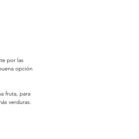
e por las 
buena opción 
 fruta, para 
ás verduras. 