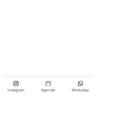
alternativa pero no serían la mejor
opción para el gym.
Instagram
Agendar
WhatsApp