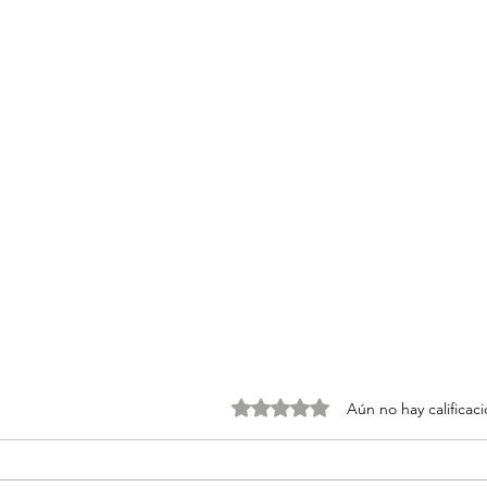
Obtuvo 0 de 5 estrellas.
Aún no hay calificac
Picadillo