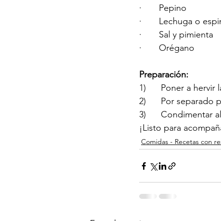
·       Pepino 
·       Lechuga o esp
·       Sal y pimienta
·       Orégano 
Preparación:
1)      Poner a hervir
2)      Por separado 
3)      Condimentar a
¡Listo para acompaña
Comidas - Recetas con re